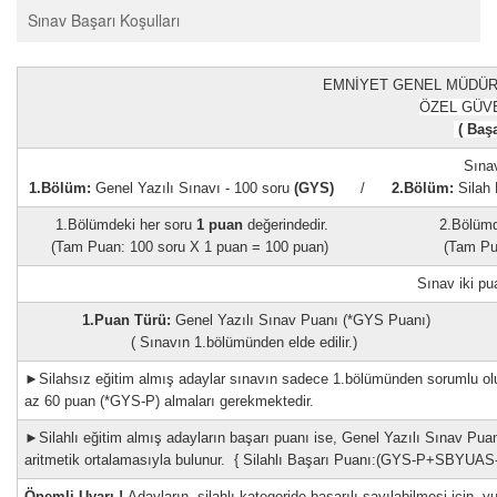
Sınav Başarı Koşulları
EMNİYET GENEL MÜDÜRL
ÖZEL GÜVE
( Başa
Sına
1.Bölüm:
Genel Yazılı Sınavı - 100 soru
(GYS)
/
2.Bölüm:
Silah 
1.Bölümdeki her soru
1 puan
değerindedir. 2.Bölümdeki
(Tam Puan: 100 soru X 1 puan = 100 puan) (Tam Puan: 
Sınav iki pu
1.Puan Türü:
Genel Yazılı Sınav Puanı (*GYS P
( Sınavın 1.bölümünden elde edilir.) ( Sınav
►Silahsız eğitim almış adaylar sınavın sadece 1.bölümünden sorumlu olup
az 60 puan (*GYS-P) almaları gerekmektedir.
►Silahlı eğitim almış adayların başarı puanı ise, Genel Yazılı Sınav Pu
aritmetik ortalamasıyla bulunur. { Silahlı Başarı Puanı:(GYS-P+SBYUAS-P
Önemli Uyarı !
Adayların, silahlı kategoride başarılı sayılabilmesi için