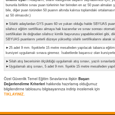
bununla birlikte sınav puan türlerinin her birinden en az 50 puan almaları şa
bile, diğer puan türünden 50 puanın altında kalırsa toplamdaki ortalamas
az 50 olmasıdır.)
►Silahlı adaylardan GYS puanı 60 ve yukarı olduğu halde SBYUAS puanı 50'n
silahsız eğitim sertifikası almaya hak kazanırlar ve sınav sonrası otomatik
sertifikaları ile doğrudan silahsız kimlik başvurusu yapabilecekleri gibi, d
SBYUAS puanlarını yeterli düzeye yükseltip silahlı sertifikalarını alarak si
►25 adet 9 mm. fişeklerle 15 metre mesafeden yapılacak tabanca eğitim at
kursiyeri uygulamalı sınava giremez. İsabetlerde başarısız olan kursiyerler
►Silah atış becerisinin ölçüldüğü uygulamalı atış sınavı, yazılı sınavlarda
►Uygulamalı atış sınavı, 5 adet 9 mm. fişekle 15 metre mesafeden yapılan 
Özel Güvenlik Temel Eğitim Sınavlarına ilişkin
Başarı
Değerlendirme Kriterleri
hakkında hazırlamış olduğumuz
bilgilendirme tablosunu bilgisayarınıza indirip incelemek için
TIKLAYINIZ.